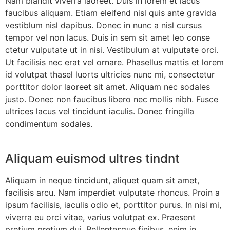
Nam blandit viverra laoreet. Duis in lorem et lacus
faucibus aliquam. Etiam eleifend nisl quis ante gravida
vestiblum nisl dapibus. Donec in nunc a nisl cursus
tempor vel non lacus. Duis in sem sit amet leo conse
ctetur vulputate ut in nisi. Vestibulum at vulputate orci.
Ut facilisis nec erat vel ornare. Phasellus mattis et lorem
id volutpat thasel luorts ultricies nunc mi, consectetur
porttitor dolor laoreet sit amet. Aliquam nec sodales
justo. Donec non faucibus libero nec mollis nibh. Fusce
ultrices lacus vel tincidunt iaculis. Donec fringilla
condimentum sodales.
Aliquam euismod ultres tindnt
Aliquam in neque tincidunt, aliquet quam sit amet,
facilisis arcu. Nam imperdiet vulputate rhoncus. Proin a
ipsum facilisis, iaculis odio et, porttitor purus. In nisi mi,
viverra eu orci vitae, varius volutpat ex. Praesent
pretium pretium dui. Pellentesque finibus, enim in